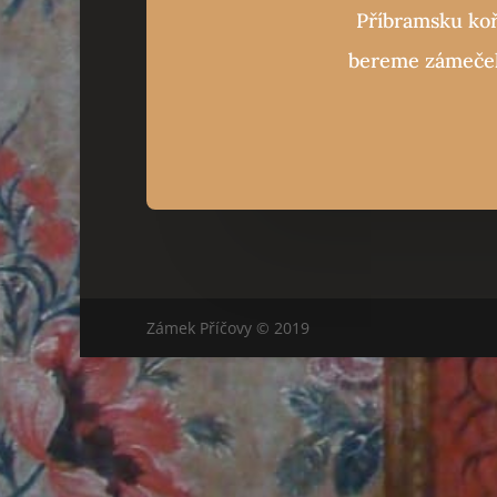
Příbramsku koře
bereme zámeček 
Zámek Příčovy © 2019