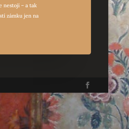
 nestojí – a tak
stí zámku jen na