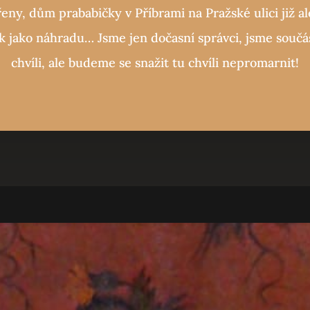
ny, dům prababičky v Příbrami na Pražské ulici již ale
jako náhradu… Jsme jen dočasní správci, jsme součá
chvíli, ale budeme se snažit tu chvíli nepromarnit!